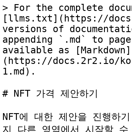
> For the complete docu
[llms.txt](https://docs
versions of documentati
appending `.md` to page
available as [Markdown]
(https://docs.2r2.io/ko
1.md).

# NFT 가격 제안하기

NFT에 대한 제안을 진행하
지 다른 영역에서 시작할 수 